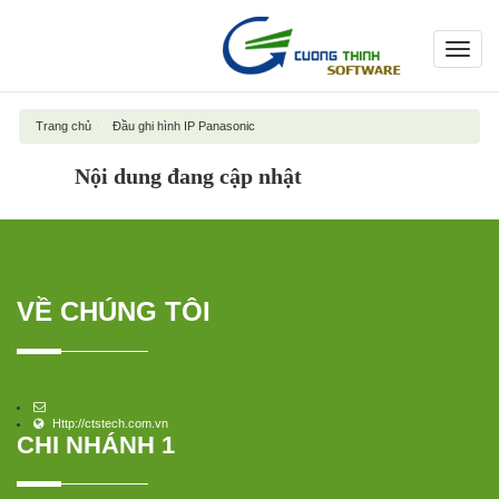
Toggl
navig
Trang chủ
Đầu ghi hình IP Panasonic
Nội dung đang cập nhật
VỀ CHÚNG TÔI
Http://ctstech.com.vn
CHI NHÁNH 1