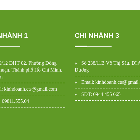
NHÁNH 1
CHI NHÁNH 3
9/12 ĐHT 02, Phường Đông
Số 238/11B Võ Thị Sáu, Dĩ 
uận, Thành phố Hồ Chí Minh,
Dương
m
Email: kinhdoanh.cts@gmail
l: kinhdoanh.cts@gmail.com
SĐT: 0944 455 665
 09811.555.04