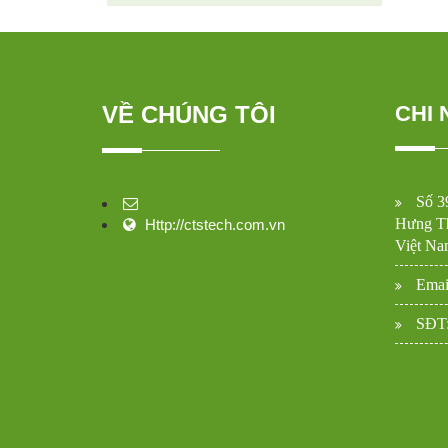
VỀ CHÚNG TÔI
CHI 
Số 3
Hưng Th
Http://ctstech.com.vn
Việt Na
Emai
SĐT: