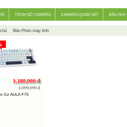
HỦ
TRỌN BỘ CAMERA
CAMERA QUAN SÁT
ĐẦU GHI 
 chủ
Bàn Phím máy tính
%
1,180,000 đ
1,999,999 đ
ím Cơ AULA F75