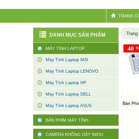
TRANG C
Trang
DANH MỤC SẢN PHẨM
40 
MÁY TÍNH LAPTOP
Máy Tính Laptop MSI
Máy Tính Laptop LENOVO
Máy Tính Laptop HP
Máy Tính Laptop DELL
Bàn Ph
Máy Tính Laptop ASUS
BÀN PHÍM MÁY TÍNH
CAMERA KHÔNG DÂY IMOU