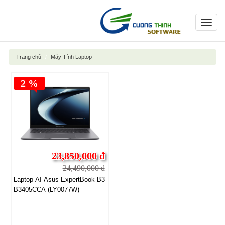
Toggl
navig
Trang chủ
Máy Tính Laptop
2 %
23,850,000 đ
24,490,000 đ
Laptop AI Asus ExpertBook B3
B3405CCA (LY0077W)