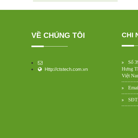
VỀ CHÚNG TÔI
CHI 
Số 3
Hưng Th
Http://ctstech.com.vn
Việt Na
Emai
SĐT: