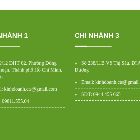
NHÁNH 1
CHI NHÁNH 3
9/12 ĐHT 02, Phường Đông
Số 238/11B Võ Thị Sáu, Dĩ 
uận, Thành phố Hồ Chí Minh,
Dương
m
Email: kinhdoanh.cts@gmail
l: kinhdoanh.cts@gmail.com
SĐT: 0944 455 665
 09811.555.04