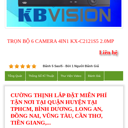
TRỌN BỘ 6 CAMERA 4IN1 KX-C2121S5 2.0MP
Liên hệ
Đánh 5
Sao/
5
- Bởi
1
Người Đánh Giá
Tổng Quát
Thông Số Kĩ Thuật
Thư Viện Video
Đánh Giá
CƯỜNG THỊNH LẮP ĐẶT MIỄN PHÍ
TẬN NƠI TẠI QUẬN HUYỆN TẠI
TPHCM, BÌNH DƯƠNG, LONG AN,
ĐỒNG NAI, VŨNG TÀU, CẦN THƠ,
TIỀN GIANG,...