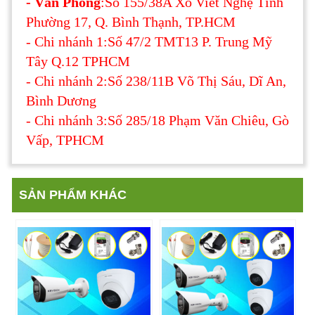
- Văn Phòng
:Số 155/38A Xô Viết Nghệ Tĩnh
Phường 17, Q. Bình Thạnh, TP.HCM
- Chi nhánh 1:Số 47/2 TMT13 P. Trung Mỹ
Tây Q.12 TPHCM
- Chi nhánh 2:Số 238/11B Võ Thị Sáu, Dĩ An,
Bình Dương
- Chi nhánh 3:Số 285/18 Phạm Văn Chiêu, Gò
Vấp, TPHCM
SẢN PHẨM KHÁC